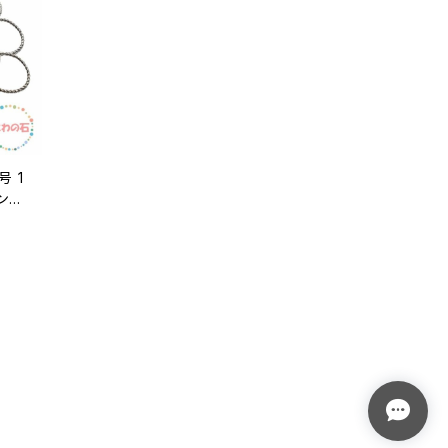
号 1
ガーネ
リン
 カ
ス ラ
リン
セサ