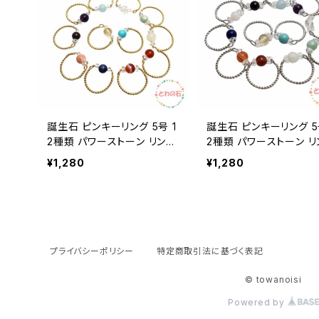
誕生石 ピンキーリング 5号 1
誕生石 ピンキーリング 5
2種類 パワーストーン リング
2種類 パワーストーン リング
ゴールド 指輪 天然石 ガーネ
シルバー 指輪 天然石 
¥1,280
¥1,280
ット アメジスト アクアマリン
ット アメジスト アクアマ
水晶 翡翠 ムーンストーン カ
水晶 翡翠 ムーンストーン
ーネリアン サードオニキス ラ
ーネリアン サードオニキ
ピスラズリ オパール シトリン
ピスラズリ オパール シト
ターコイズ 誕生日 アクセサ
ターコイズ 誕生日 アク
リー
リー
プライバシーポリシー
特定商取引法に基づく表記
© towanoisi
Powered by