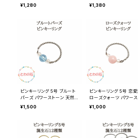
11号 リング 指輪 虎目石 クリ
水晶 天然石 クリスタル 
¥1,280
¥1,380
スタル 水晶 天然石 ゴールド
ィース 開運 厄除け 幸運
金色 シンプル かわいい レデ
しゃれ かわいい 女性用
ィース ハンドメイド プレゼン
ゼント ギフト メール便 
ト ギフト メール便 送料無料
無料 ギフト 誕生日プレ
誕生日プレゼント ギフト
アクセサリー
ピンキーリング 5号 ブルート
ピンキーリング 5号 恋
パーズ パワーストーン 天然
ローズクォーツ パワース
石 リング 指輪 11月の誕生石
ン 天然石 リング 指輪 
¥1,500
¥1,000
幸運 天然石 クリスタル レデ
紅水晶 天然石 クリスタル
ィース 開運 幸運 おしゃれ か
ディース 開運 幸運 おし
わいい 女性用プレゼント メ
かわいい 女性用プレゼ
ール便 送料無料 誕生日プレ
メール便 送料無料 誕生
ゼント ギフト
レゼント