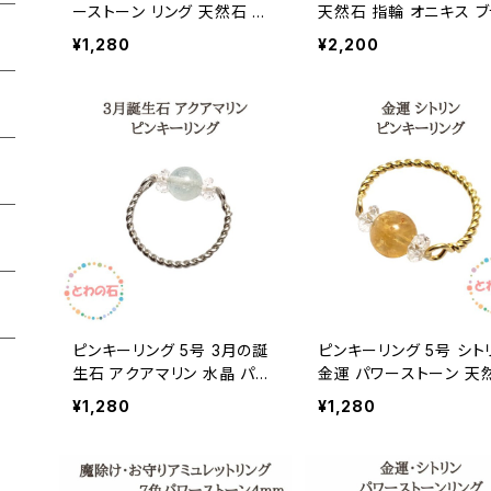
ーストーン リング 天然石 指
天然石 指輪 オニキス ブ
輪 クリスタル 水晶 12月 誕
クスピネル 天然石 水晶
¥1,280
¥2,200
生石 10号 指輪 ゴールド シ
スタル レディース 開運 
ンプル かわいい レディース
おしゃれ かわいい 女性
ハンドメイド プレゼント ギフ
レゼント ギフト メール便
ト メール便 誕生日プレゼント
料無料 ギフト 誕生日プ
ギフト アクセサリー
ント アクセサリー
ピンキーリング 5号 3月の誕
ピンキーリング 5号 シト
生石 アクアマリン 水晶 パワ
金運 パワーストーン 天
ーストーン 天然石 リング 指
リング 指輪 水晶 クリスタル
¥1,280
¥1,280
輪 クリスタル レディース 幸
レディース 開運 厄除け
運 おしゃれ かわいい 女性用
用 メール便 送料無料 
プレゼント メール便 送料無
日プレゼント ギフト 誕
料 誕生日プレゼント ギフト
アクセサリー