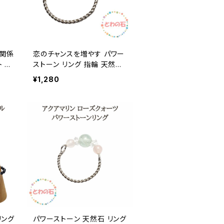
間関係
恋のチャンスを増やす パワー
 パ
ストーン リング 指輪 天然石
ング
リング 人気運 接客業 オレン
¥1,280
スタル
ジカーネリアン アラゴナイト
しゃ
水晶 クリスタル 天然石 プレ
ゼン
ゼント ギフト メール便 送料
誕生日
無料 誕生日 プレゼント ギフ
サリ
ト アクセサリー
リング
パワーストーン 天然石 リング