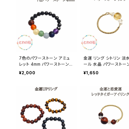
アクセサリー
7色のパワーストーン アミュ
金運 リング シトリン 淡
レット 4mm パワーストーン
ール 水晶 パワーストーン
リング 指輪 天然石 紫水晶
然石 リング 指輪 パワー
¥2,000
¥1,650
カーネリアン アラゴナイト ア
ーン リング メール便 送
ベンチュリン エンジェライト
料 誕生日プレゼント ギフト
オニキス タイガーアイ スピネ
誕生日 アクセサリー
ル アクセサリー