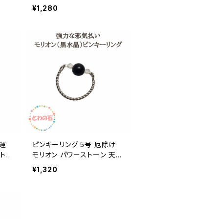
レデ
号 リング 指輪 リング 針水晶
¥1,280
 お
クリスタル 水晶 天然石 5号
プレ
ゴールド 金色 シンプル かわ
送料
いい レディース ハンドメイド
ゼント
プレゼント ギフト メール便
誕生日プレゼント ギフト
愛運
ピンキーリング 5号 厄除け
トー
モリオン パワーストーン 天然
幸運
石 リング 指輪 魔よけ 幸運
¥1,320
 レ
黒水晶 天然石 クリスタル レ
ゃれ
ディース 開運 厄除け 幸運
ント
女性用 プレゼント ギフト メ
日プ
ール便 送料無料 誕生日ギフ
ト