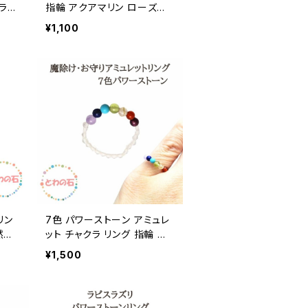
ラッ
指輪 アクアマリン ローズクォ
 クリ
ーツ クリスタル 水晶 13号 指
¥1,100
幸運
輪 シルバー レディース ハン
用プ
ドメイド メール便 誕生日プレ
 送
ゼント ギフト アクセサリー
レゼ
リン
7色 パワーストーン アミュレ
然石
ット チャクラ リング 指輪 天
然石 ガーネット アゲート ル
¥1,500
 女性
チル ペリドット マグネサイト
誕生
ターコイズ ラピス アメジスト
生日
水晶 スピリチュアル アクセサ
リー