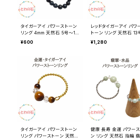
タイガーアイ パワーストーン
レッドタイガーアイ パワ
リング 4mm 天然石 5号〜13
トーン リング 天然石 13
号 指輪 虎目石 レッドタイエ
輪 虎目石 クリスタル 水
¥600
¥1,280
ロー ブルー シンプル かわい
ールド 金色 シンプル か
い レディース ハンドメイド 送
い レディース ハンドメイ
料無料 ギフト 誕生日 アクセ
ール便 送料無料 ギフト
サリー
セサリー
タイガーアイ パワーストーン
健康 長寿 金運 パワー
リング パワーストーン 天然石
ン リング 天然石 指輪 