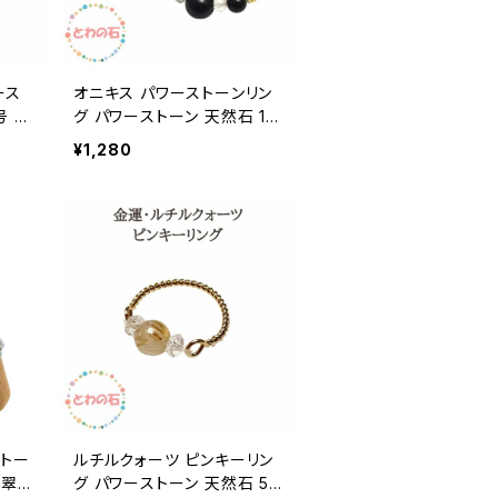
ース
オニキス パワーストーンリン
号 指
グ パワーストーン 天然石 13
晶 ゴ
号 リング 指輪 ゆびわ 黒瑪
¥1,280
わい
瑙 クリスタル 水晶 天然石 ゴ
ド メ
ールド 金色 シルバー 銀色シ
 アク
ンプル かわいい レディース
ハンドメイド メール便 送料無
料 誕生日 プレゼント ギフト
ストー
ルチルクォーツ ピンキーリン
翡翠
グ パワーストーン 天然石 5