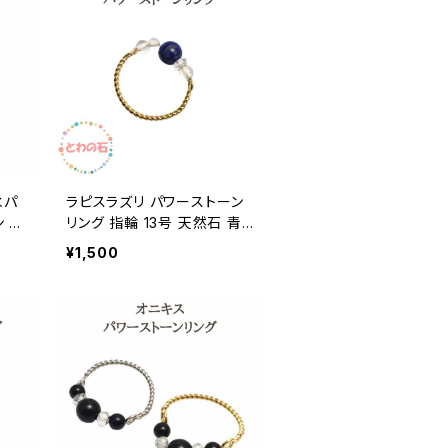
水パ
ラピスラズリ パワーストーン
 天
リング 指輪 13号 天然石 青
スト
い石 クリスタル 水晶 スピリ
¥1,500
料無
チュアル ストーン メール便
送料無料 誕生日プレゼント
ギフト 誕生日 アクセサリー