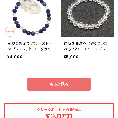
クセサリー
受験のお守り パワーストー
運気を高次へと導くといわ
ン ブレスレット ソーダライト
れる パワーストーン ブレス
アクアオーラ クリスタル パ
レット 天然石 水晶 クリスタ
¥4,000
¥5,000
ワーストーン ブレス レディ
ル ブラジル産 64面カット
ース メンズ 誕生日プレゼン
第８のチャクラ レディース
ト メール便 送料無料 占い
メンズ ブレス プレゼント メ
師が選んだ開運ブレス ギフ
ール便 送料無料 占い師が
ト ラッピング対応 アクセサ
選んだ開運ブレス ギフト ア
もっと見る
リー
クセサリー
クリックポストでの発送は
配送料無料