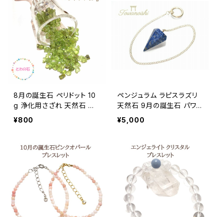
8月の誕生石 ペリドット 10
ペンジュラム ラピスラズリ
g 浄化用さざれ 天然石 パ
天然石 9月の誕生石 パワ
ワーストーン 開運グッズ 緑
ーストーン ダウジング 誕生
¥800
¥5,000
の石 お守り 幸運 普通郵便
日プレゼント ギフト 送料無
送料無料 誕生日プレゼント
料 アクセサリー
ギフト