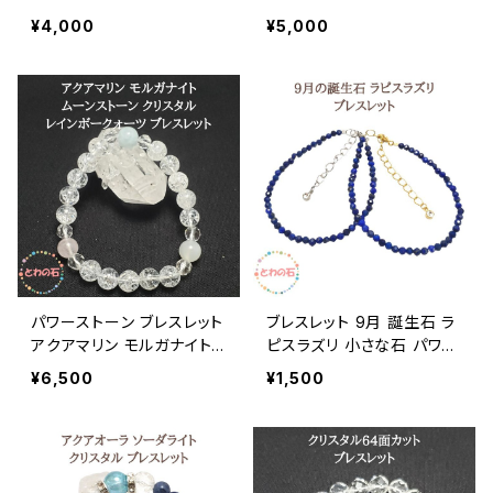
然石 クリスタル レインボー
災難除け お守り 黒 ブラッ
¥4,000
¥5,000
クォーツ ブレス厄除け 開運
ク 瑪瑙 ギフト 送料無料 プ
お守り 送料無料 水晶 クラ
レゼント アクセサリー
ック水晶 ギフト アクセサリ
ー
パワーストーン ブレスレット
ブレスレット 9月 誕生石 ラ
アクアマリン モルガナイト
ピスラズリ 小さな石 パワー
ムーンストーン クリスタル
ストーン ブレス 細身 3mm
¥6,500
¥1,500
レインボークォーツ 水晶 天
天然石 レディース 幸運 誕
然石 ブレス レディース メン
生日 プレゼント メール便
ズ プレゼント 占い師が選ん
送料無料 おしゃれ かわい
だ開運ブレス ギフト 恋愛運
い 占い師が選んだ開運ブレ
グッズ 誕生日プレゼント ア
ス アクセサリー