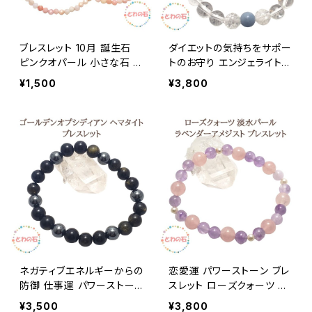
ブレスレット 10月 誕生石
ダイエットの気持ちをサポー
ピンクオパール 小さな石 パ
トのお守り エンジェライト
ワーストーン ブレス 細身 3
パワーストーン ブレスレット
¥1,500
¥3,800
mm 天然石 レディース 幸
天然石 天使の幸運ブレス 8
運 誕生日 プレゼント メー
ｍｍ クリスタル レインボー
ル便 送料無料 おしゃれ か
クォーツ 水晶 ギフト 誕生
わいい 占い師が選んだ開
日 アクセサリー
運ブレス アクセサリー
ネガティブエネルギーからの
恋愛運 パワーストーン ブレ
防御 仕事運 パワーストー
スレット ローズクォーツ ラ
ン ブレスレット ゴールデン
ベンダーアメジスト 淡水パ
¥3,500
¥3,800