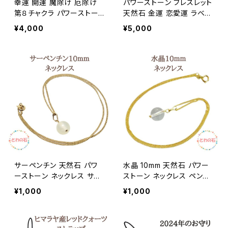
幸運 開運 魔除け 厄除け
パワーストーン ブレスレット
第８チャクラ パワーストー
天然石 金運 恋愛運 ラベン
ン ブレスレット クリスタル
ダーアメジスト ローズクォ
¥4,000
¥5,000
9ｍｍ パワーストーン ブレ
ーツ ミルキークォーツ 天然
ス 水晶 天然石 ブレス レデ
石 ブレス レディース ギフト
ィース メンズ プレゼント 占
送料無料 アクセサリー
い師が選んだ開運ブレス ギ
フト グッズ 誕生日プレゼン
ト アクセサリー
サーペンチン 天然石 パワ
水晶 10mm 天然石 パワー
ーストーン ネックレス サー
ストーン ネックレス ペンダ
ペンティン 健康運 活力 ペ
ント クリスタル 開運 幸運
¥1,000
¥1,000
ンダント スピリチュアル 誕
スピリチュアル 誕生日プレ
生日プレゼント ギフト 100
ゼント ギフト 1000円ポッキ
0円ポッキリ 送料無料 10m
リ 送料無料 アクセサリー