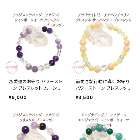
オブシディアン ヘマタイト
ール 水晶 天然石 ブレス レ
天然石 ブレス レディース メ
ディース メンズ ブレス プレ
ンズ プレゼント メール便 送
ゼント メール便 送料無料
料無料 ギフト アクセサリー
占い師が選んだ開運ブレス
ギフト アクセサリー
恋愛運のお守り パワースト
前向きな行動に導く お守り
ーン ブレスレット ムーンス
パワーストーン ブレスレット
トーン ローズクォーツ ラベ
アラゴナイト サーペンチン
¥6,000
¥3,500
ンダーアメジスト クリスタ
ピーチアベンチュリン クリ
ル 水晶 天然石 ブレス レデ
スタル 天然石 ブレス レディ
ィース 誕生日プレゼント ギ
ース 誕生日プレゼント ギフ
フト 送料無料 アクセサリー
ト 送料無料 アクセサリー