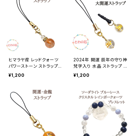
m アクセサリー
ヒマラヤ産 レッドクォーツ
2024年 開運 辰年の守り神
パワーストーン ストラップ
梵字入り 水晶 ストラップ イ
天然石 スマホ アクセサリ
ヤフォンジャック クリスタル
¥1,200
¥1,200
ー 赤色 レディース 携帯 チ
スマホ アクセサリー 天然
ャーム 手作り ハンドメイド
石 携帯ストラップ イヤホン
アクセサリー メール便 送料
ジャック 送料無料 新年
無料 プレゼント ラッピング
サービス 誕生日