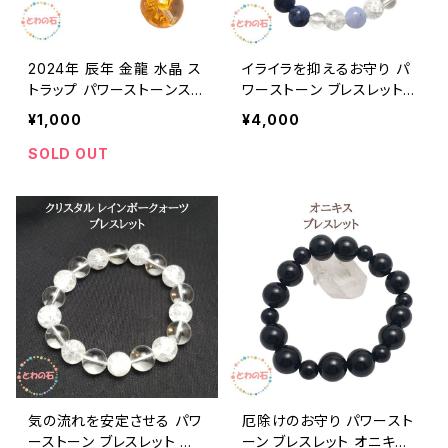
2024年 辰年 金龍 水晶 ス
イライラを抑えるお守り パ
トラップ パワーストーンスト
ワーストーン ブレスレット
ラップ クリスタル 開運スト
ソーダライト ブルーレース
¥1,000
¥4,000
ラップ 天然石 携帯ストラッ
アゲート クリスタル レイン
プ スマホ 誕生日プレゼント
ボークォーツ 天然石 ブレス
SOLD OUT
ギフト ラッピング無料 送料
レディース メンズ ブレス プ
無料 アクセサリー チャーム
レゼント メール便 送料無料
占い師が選んだ開運ブレス
ギフト アクセサリー
気の流れを安定させる パワ
厄除けのお守り パワースト
ーストーン ブレスレット 天
ーン ブレスレット オニキス