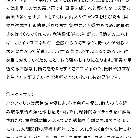
ては非常に人気の高い石です。事業を成功へと導くために必要な
要素の多くをサポートしてくれます。人やチャンスを呼び寄せ、目
標を達成させる効果があります。集中力と直感力を高め、勝負強
さをはぐくんでくれます。危険察知能力、判断力、行動するエネル
ギー、マイナスエネルギー全般からの防御など、持つ人が明るい
未来に向かって前進しようとする際に、必ず起こるであろう困難
を乗り越えていくためにとても心強いお守りになります。真実を見
極める冷静な判断力をもたらすとされているので、転職や独立な
ど生き方を変えたいけど決断できないときにも効果的です。
○アクアマリン
アクアマリンは柔軟性や優しさ、心の余裕を促し、他人の心を読
み取る感情の浄化作用を持つ石です。精神的なイライラをが解消
されたり、無意識に抑え込んでいた感情を自然に表現できるよう
になり、人間関係の摩擦を解消したり、人にうまく自分の気持ちを
伝えられるように手助けをしてくれます。また、コミュニケーション