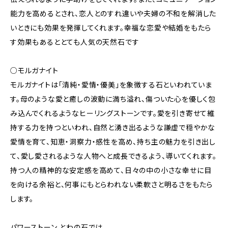
能力を高めるとされ、恋人とのすれ違いや夫婦の不和を解消した
いときにも効果を発揮してくれます。幸福な恋愛や結婚をもたら
す効果もあるととても人気の天然石です
○モルガナイト
モルガナイトは「清純・愛情・優美」を象徴する石といわれていま
す。母のような愛と癒しの波動に満ち溢れ、傷ついた心を優しく包
み込んでくれるようなヒーリングストーンです。愛を引き寄せて維
持する力を持つといわれ、自然と湧き出るような謙虚で穏やかな
愛情を育て、知恵・洞察力・感性を高め、持ち主の魅力を引き出し
て、愛し愛されるような人物へと成長できるよう、導いてくれます。
持つ人の精神的な安定感を高めて、日々の中の小さな幸せに目
を向ける余裕と、何事にもとらわれない柔軟さと明るさをもたら
します。
パワーストーン とわの石では