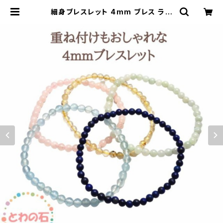
細身ブレスレット 4mm ブレス ラピ
スラズリ ルチルクォーツ モルガナイ
ト アクアマリン 翡翠 ひすい パワース
トーン ブレス 重ね付けブレス 天然石
厄除け 幸運 開運 レディース メンズ
お守り ラッピング無料 送料無料 誕生
日 アクセサリー | towanoisi