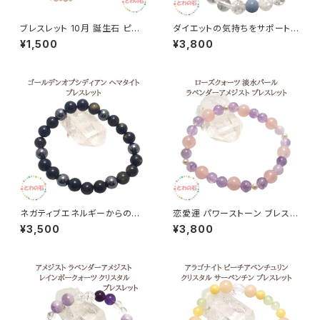
ブレスレット 10月 誕生石 ピン
ダイエットの気持ちをサポートの
クオパール 小さな石 パワースト
お守り エンジェライト パワース
¥1,500
¥3,800
ーン ブレス 細身 3mm 天然石
トーン ブレスレット 天然石 天使
レディース 幸運 誕生日 プレゼ
の幸運ブレス 8ｍｍ クリスタル
ント メール便 送料無料 おしゃ
レインボークォーツ 水晶 ギフト
れ かわいい 占い師が選んだ開
誕生日 アクセサリー
運ブレス アクセサリー
ネガティブエネルギーからの防
恋愛運 パワーストーン ブレスレ
御 仕事運 パワーストーン ブレ
ット ローズクォーツ ラベンダー
¥3,500
¥3,800
スレット ゴールデンオブシディア
アメジスト 淡水パール 水晶 天
ン ヘマタイト 天然石 ブレス レ
然石 ブレス レディース メンズ
ディース メンズ プレゼント メー
ブレス プレゼント メール便 送
ル便 送料無料 ギフト アクセサリ
料無料 占い師が選んだ開運ブ
ー
レス ギフト アクセサリー