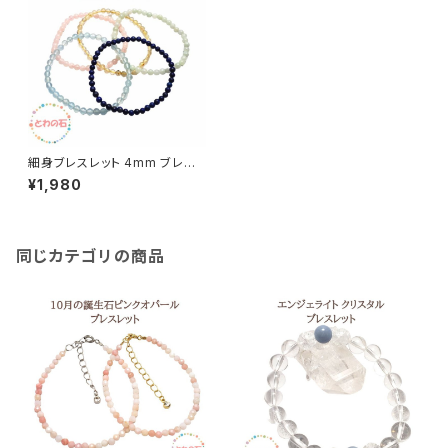
細身ブレスレット 4mm ブレス
ラピスラズリ ルチルクォーツ モ
¥1,980
ルガナイト アクアマリン 翡翠 ひ
すい パワーストーン ブレス 重
ね付けブレス 天然石 厄除け 幸
運 開運 レディース メンズ お守
り ラッピング無料 送料無料 誕
同じカテゴリの商品
生日 アクセサリー