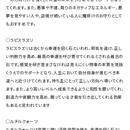
てくれます。また、悪事や不運、周りのネガティブなエネルギー、悪
夢を見やすい人や、逆境が続いている人に魔除けのお守りとして
もおすすめです。
○ラピスラズリ
ラピスラズリは古くから幸運を招く石といわれ、邪気を退け、正し
い判断力を高め、最高の幸運を呼び寄せてくれるとされる最古の
石です。感覚を研ぎ澄まさなければ見えにくい物事の本質を見抜
くうえでのサポートとなり、人生において自分自身が進むべき本
道へと近づけてくれます。持ち主にとって正しい方向へ導いてくれ
ます。また、より高いレベルへ成長できるように知性を磨いてくれ、
創造力や直観力を高め、眠っている才能を引き出してくれる効果
もあると言われています
○ルチルクォーツ
ルチルクォーツは非常に強い活性作用を持ち、金運を招く石とし