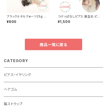
ブラックルチルクォーツ25ｇ 金
つけっぱなしピアス 誕生石 ピア
運 仕事運 さざれ石 パワースト
ス パワーストーン ゴールド シル
¥600
¥1,500
ーン 黒色の石 針水晶 スピリチ
バー 天然石 ガーネット アメジ
ュアル ヒーリング お守り 普通
スト アクアマリン 水晶 翡翠 ム
郵便 送料無料 風水アイテム 開
ーンストーン カーネリアン サー
運インテリアにおすすめ ホワイ
ドオニキス ラピスラズリ オパー
トデー アクセサリー
ル シトリン ターコイズ アレルギ
ー対応 チタン 誕生日 アクセサ
商品一覧に戻る
リー
CATEGORY
ピアス・イヤリング
ヘアゴム
猫ストラップ