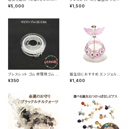
パワーストーン ブレスレット 天
ラズリ 小さな石 パワーストーン
¥5,000
¥1,500
然石 水晶 クリスタル ブラジル
ブレス 細身 3mm 天然石 レデ
産 64面カット 第８のチャクラ
ィース 幸運 誕生日 プレゼント
レディース メンズ ブレス プレゼ
メール便 送料無料 おしゃれ か
ント メール便 送料無料 占い師
わいい 占い師が選んだ開運ブレ
が選んだ開運ブレス ギフト アク
ス アクセサリー
セサリー
ブレスレット ゴム 修理用ゴム モ
誕生日におすすめ エンジェルパ
ビロンゴム パワーストーン オペ
ワーストーンベル 天使 置物 ピ
¥350
¥1,400
ロンゴム ホワイト 12m巻 薄型
ンク ローズクォーツ 恋愛運 美
白 普通郵便 送料無料 誕生日
容運 お守り ちょっとしたプレゼ
アクセサリー
ント ギフト 誕生日 ギフト