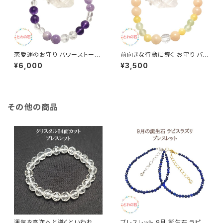
恋愛運のお守り パワーストーン
前向きな行動に導く お守り パワ
ブレスレット ムーンストーン ロ
ーストーン ブレスレット アラゴ
¥6,000
¥3,500
ーズクォーツ ラベンダーアメジ
ナイト サーペンチン ピーチアベ
スト クリスタル 水晶 天然石 ブ
ンチュリン クリスタル 天然石 ブ
レス レディース 誕生日プレゼン
レス レディース 誕生日プレゼン
ト ギフト 送料無料 アクセサリー
ト ギフト 送料無料 アクセサリー
その他の商品
運気を高次へと導くといわれる
ブレスレット 9月 誕生石 ラピス